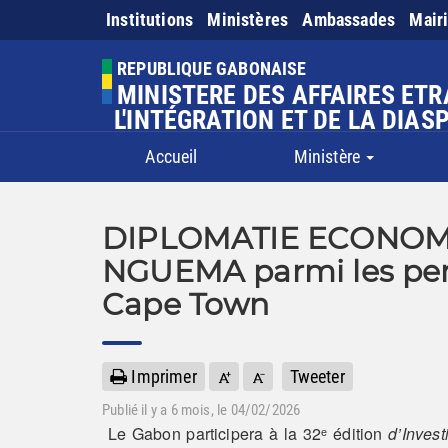
Institutions
Ministères
Ambassades
Mair
REPUBLIQUE GABONAISE
MINISTERE DES AFFAIRES ET
L'INTÉGRATION ET DE LA DIAS
Accueil
Ministère
DIPLOMATIE ECONOMI
NGUEMA parmi les per
Cape Town
Imprimer
Tweeter
Publié il y a
6 mois
, le 04/02/2026
Le Gabon participera à la 32ᵉ édition
d’Invest